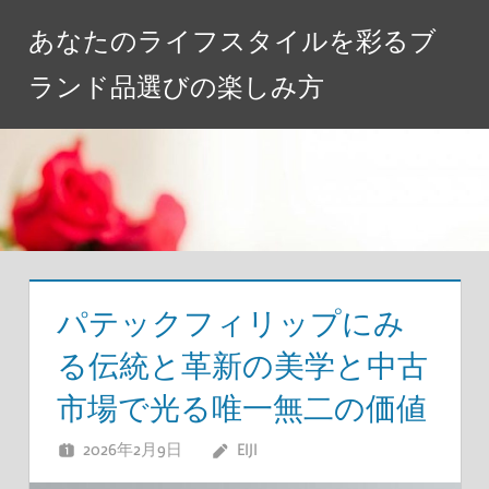
コ
あなたのライフスタイルを彩るブ
ン
テ
ランド品選びの楽しみ方
ン
ツ
へ
ス
キ
ッ
プ
パテックフィリップにみ
る伝統と革新の美学と中古
市場で光る唯一無二の価値
2026年2月9日
EIJI