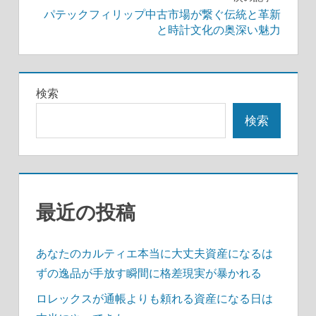
ナ
パテックフィリップ中古市場が繋ぐ伝統と革新
ビ
と時計文化の奥深い魅力
ゲ
ー
検索
シ
検索
ョ
ン
最近の投稿
あなたのカルティエ本当に大丈夫資産になるは
ずの逸品が手放す瞬間に格差現実が暴かれる
ロレックスが通帳よりも頼れる資産になる日は