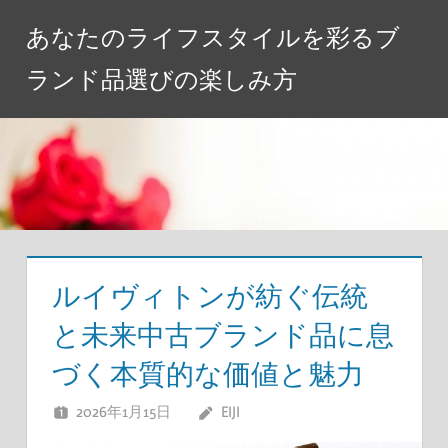
コ
あなたのライフスタイルを彩るブ
ン
テ
ランド品選びの楽しみ方
ン
ツ
へ
ス
キ
ッ
プ
ルイヴィトンが紡ぐ伝統
と未来中古ブランド品に息
づく本質的な価値と魅力
2026年1月15日
EIJI